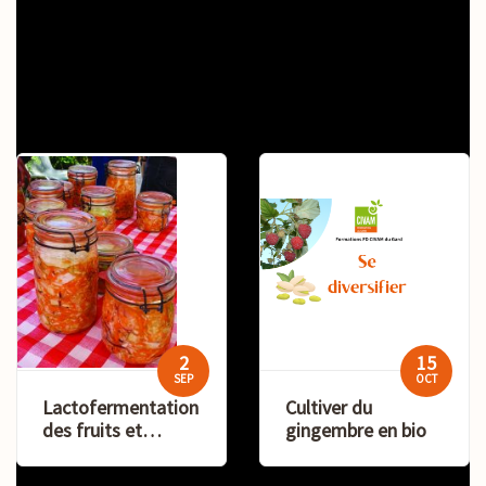
Actualités
Formations
2
15
SEP
OCT
Lactofermentation
Cultiver du
des fruits et
gingembre en bio
légumes