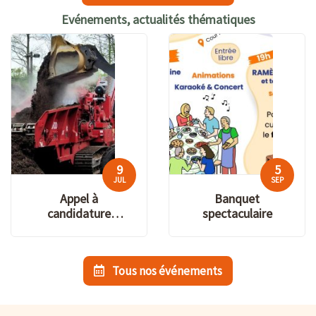
Evénements, actualités thématiques
9
5
JUL
SEP
Appel à
Banquet
candidature
spectaculaire
plateforme de
compostage :
Projet LIFE
Tous nos événements
SOURCES