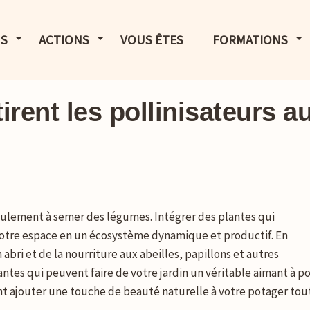
LE MENU
AFFICHER LE MENU
AFFICHER LE MENU
AF
S
ACTIONS
VOUS ÊTES
FORMATIONS
irent les pollinisateurs a
seulement à semer des légumes. Intégrer des plantes qui
 votre espace en un écosystème dynamique et productif. En
 abri et de la nourriture aux abeilles, papillons et autres
antes qui peuvent faire de votre jardin un véritable aimant à 
 ajouter une touche de beauté naturelle à votre potager tout 