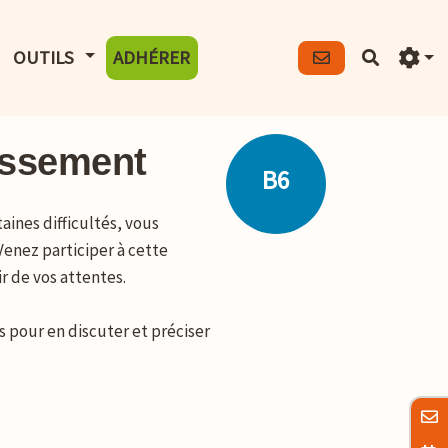
FICHER LE MENU
AFFICHER LE MENU
OUTILS
ADHÉRER
Recherch
dissement
B6
ines difficultés, vous
enez participer à cette
r de vos attentes.
 pour en discuter et préciser