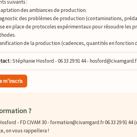
nts suivants :
daptation des ambiances de production.
iagnostic des problèmes de production (contaminations, prédat
ise en place de protocoles expérimentaux pour résoudre les p
hodes.
lanification de la production (cadences, quantités en fonction
tact :
Stéphanie Hosford
- 06 33 29 91 44
- hosford@civamgard.f
e m'inscris
formation ?
osford - FD CIVAM 30 - formation@civamgard.fr 06 33 29 91 44 (
e, on vous rappellera !