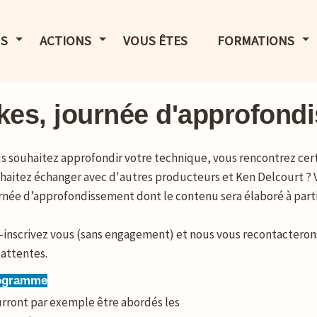
LE MENU
AFFICHER LE MENU
AFFICHER LE MENU
AF
S
ACTIONS
VOUS ÊTES
FORMATIONS
akes, journée d'approfon
s souhaitez approfondir votre technique, vous rencontrez certa
haitez échanger avec d'autres producteurs et Ken Delcourt ? V
rnée d’approfondissement dont le contenu sera élaboré à parti
-inscrivez vous (sans engagement) et nous vous recontacterons
 attentes.
ogramme
rront par exemple être abordés les