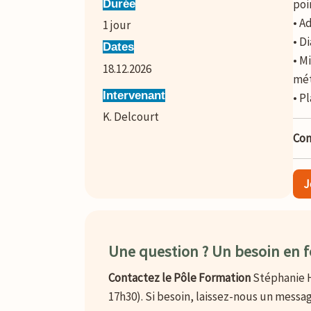
poi
Durée
• A
1
jour
• D
Dates
• M
18.12.2026
mét
Intervenant
• P
K. Delcourt
Con
J
Une question ? Un besoin en 
Contactez le Pôle Formation
Stéphanie H
17h30). Si besoin, laissez-nous un messag