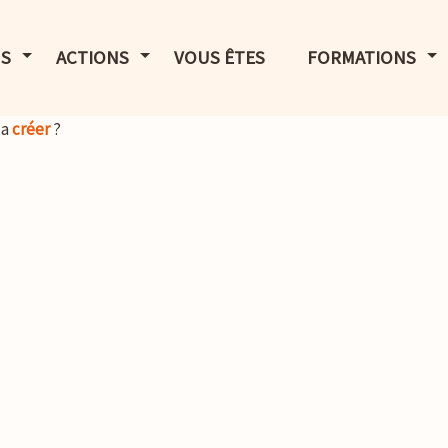
LE MENU
AFFICHER LE MENU
AFFICHER LE MENU
AF
S
ACTIONS
VOUS ÊTES
FORMATIONS
la
créer
?