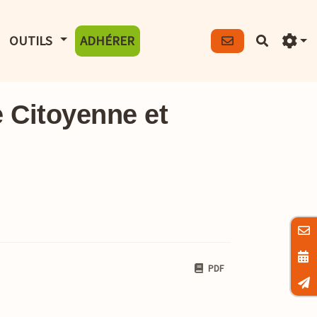
FICHER LE MENU
AFFICHER LE MENU
OUTILS
ADHÉRER
Recherch
e Citoyenne et
PDF