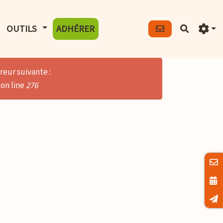
FICHER LE MENU
AFFICHER LE MENU
OUTILS
ADHÉRER
Recherch
reur suivante :
on line
276