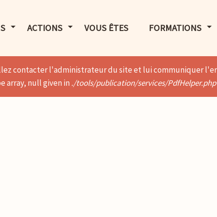
LE MENU
AFFICHER LE MENU
AFFICHER LE MENU
AF
S
ACTIONS
VOUS ÊTES
FORMATIONS
lez contacter l'administrateur du site et lui communiquer l'er
 array, null given in
./tools/publication/services/PdfHelper.php