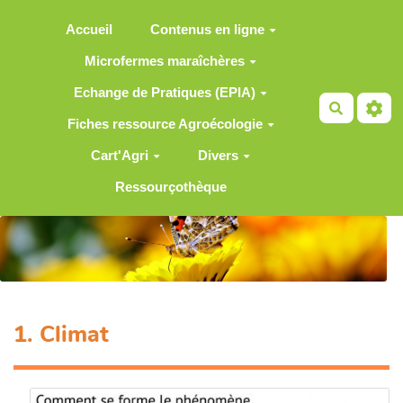
Aller au contenu principal
Accueil
Contenus en ligne
Microfermes maraîchères
Echange de Pratiques (EPIA)
Recherch
Fiches ressource Agroécologie
Cart'Agri
Divers
Ressourçothèque
1. Climat