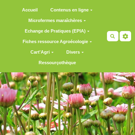
Aller au contenu principal
Accueil
Contenus en ligne
Microfermes maraîchères
Echange de Pratiques (EPIA)
Recherch
Fiches ressource Agroécologie
Cart'Agri
Divers
Ressourçothèque