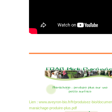
Lien : www.aveyron-bio.fr/fr/produisez-bio/docum
maraichage-produire-plus.pdf