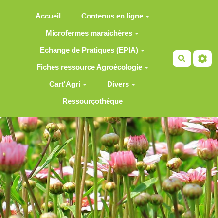
Aller au contenu principal
Accueil
Contenus en ligne
Microfermes maraîchères
Echange de Pratiques (EPIA)
Recherch
Fiches ressource Agroécologie
Cart'Agri
Divers
Ressourçothèque