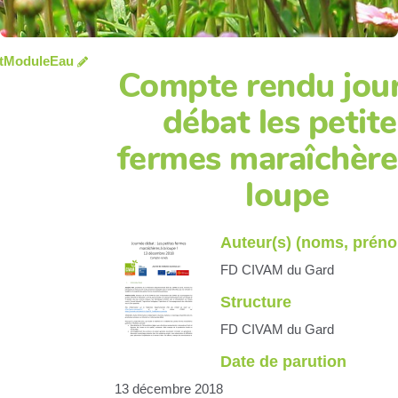
tModuleEau
Compte rendu jou
débat les petite
fermes maraîchère 
loupe
Auteur(s) (noms, prén
FD CIVAM du Gard
Structure
FD CIVAM du Gard
Date de parution
13 décembre 2018