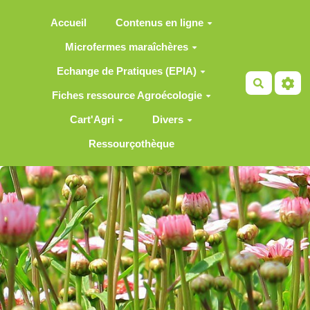
Aller au contenu principal
Accueil
Contenus en ligne
Microfermes maraîchères
Echange de Pratiques (EPIA)
Recherch
Fiches ressource Agroécologie
Cart'Agri
Divers
Ressourçothèque