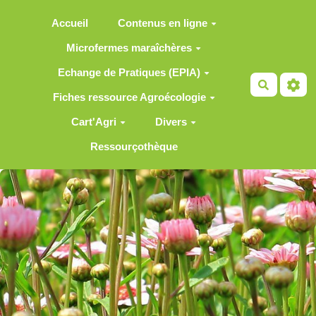
Aller au contenu principal
Accueil
Contenus en ligne
Microfermes maraîchères
Echange de Pratiques (EPIA)
Recherch
Fiches ressource Agroécologie
Cart'Agri
Divers
Ressourçothèque