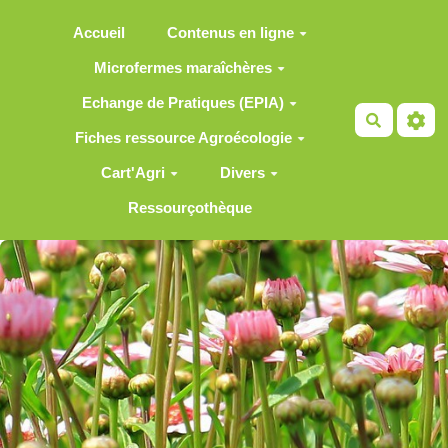
Aller au contenu principal
Accueil
Contenus en ligne
Microfermes maraîchères
Echange de Pratiques (EPIA)
Recherch
Fiches ressource Agroécologie
Cart'Agri
Divers
Ressourçothèque