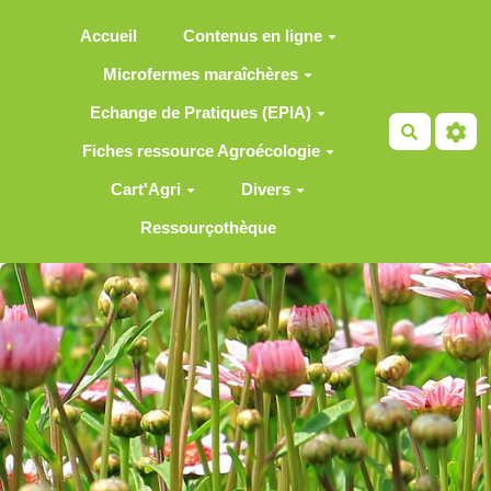
Aller au contenu principal
Accueil
Contenus en ligne
Microfermes maraîchères
Echange de Pratiques (EPIA)
Recherch
Fiches ressource Agroécologie
Cart'Agri
Divers
Ressourçothèque