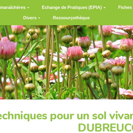
 maraîchères
Echange de Pratiques (EPIA)
Fiches
Divers
Ressourçothèque
echniques pour un sol viva
DUBREUC