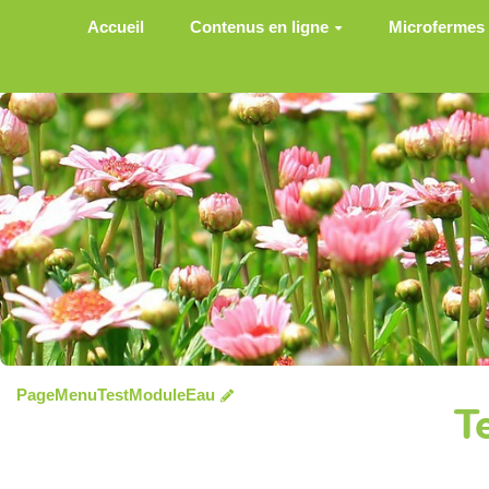
Aller au contenu principal
Accueil
Contenus en ligne
Microfermes
PageMenuTestModuleEau
T