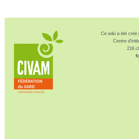
Ce wiki a été cré
Centre d'initi
216 
f