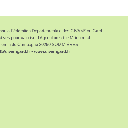
é par la Fédération Départementale des CIVAM* du Gard
atives pour Valoriser l'Agriculture et le Milieu rural.
chemin de Campagne 30250 SOMMIÈRES
d@civamgard.fr
-
www.civamgard.fr