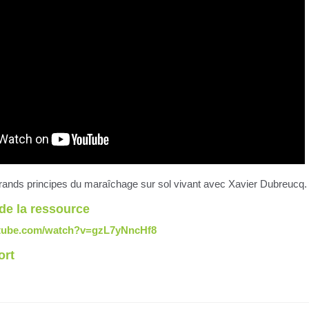
grands principes du maraîchage sur sol vivant avec Xavier Dubreucq.
de la ressource
utube.com/watch?v=gzL7yNncHf8
ort