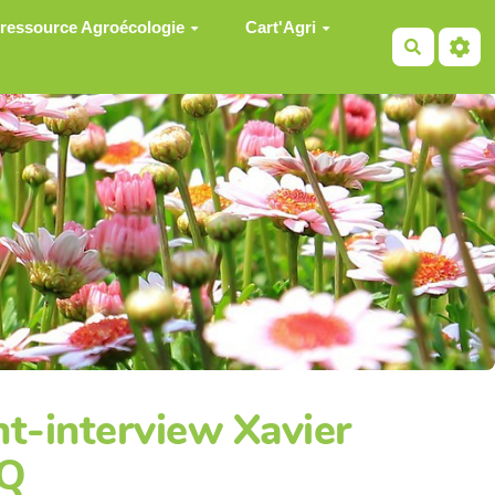
 ressource Agroécologie
Cart'Agri
Recherch
nt-interview Xavier
Q