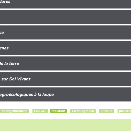
dures
ie
rmes
e la terre
 sur Sol Vivant
agroécologiques à la loupe
changementclim
Eau CC
initiation
Livret agroeco
luttebio
plante