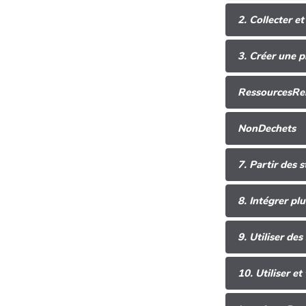
2. Collecter et
3. Créer une 
RessourcesRe
NonDechets
7. Partir des 
8. Intégrer pl
9. Utiliser des
10. Utiliser et