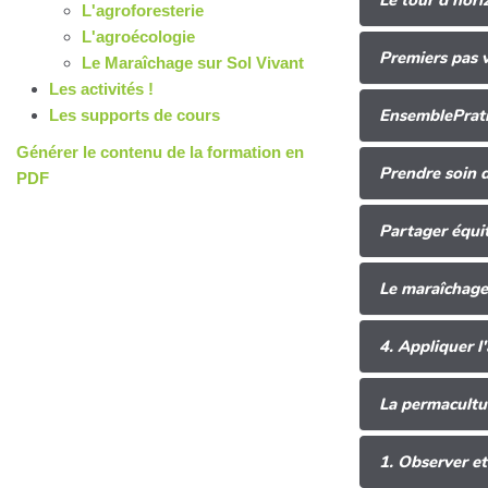
Le tour d'hori
L'agroforesterie
L'agroécologie
Premiers pas v
Le Maraîchage sur Sol Vivant
Les activités !
EnsemblePrat
Les supports de cours
Générer le contenu de la formation en
Prendre soin 
PDF
Partager équi
Le maraîchage 
4. Appliquer l
La permacultu
1. Observer et