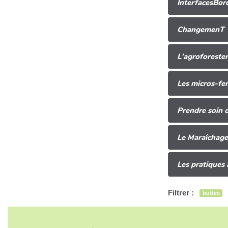
InterfacesBor
ChangemenT
L'agroforester
Les micros-fe
Prendre soin d
Le Maraîchage
Les pratiques 
Filtrer :
buttes