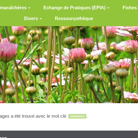
 maraîchères
Echange de Pratiques (EPIA)
Fiches
Divers
Ressourçothèque
pages a été trouvé avec le mot clé
.
initiation