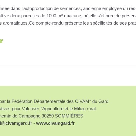
écialisée dans l'autoproduction de semences, ancienne employée du 
cultive deux parcelles de 1000 m² chacune, où elle s'efforce de préserv
 aromatiques.Ce compte-rendu présente les spécificités de ses pratiq
f
é par la Fédération Départementale des CIVAM* du Gard
atives pour Valoriser l'Agriculture et le Milieu rural.
chemin de Campagne 30250 SOMMIÈRES
d@civamgard.fr
-
www.civamgard.fr