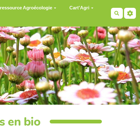
 ressource Agroécologie
Cart'Agri
Recherch
s en bio