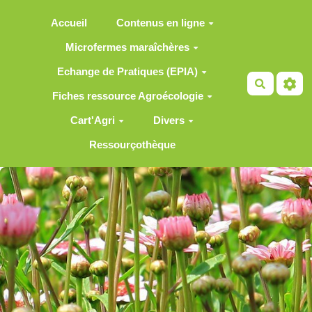
Aller au contenu principal
Accueil
Contenus en ligne
Microfermes maraîchères
Echange de Pratiques (EPIA)
Recherch
Fiches ressource Agroécologie
Cart'Agri
Divers
Ressourçothèque