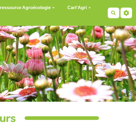
 ressource Agroécologie
Cart'Agri
Recherch
urs