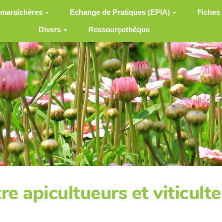
 maraîchères
Echange de Pratiques (EPIA)
Fiches
Divers
Ressourçothèque
e apicultueurs et viticulte