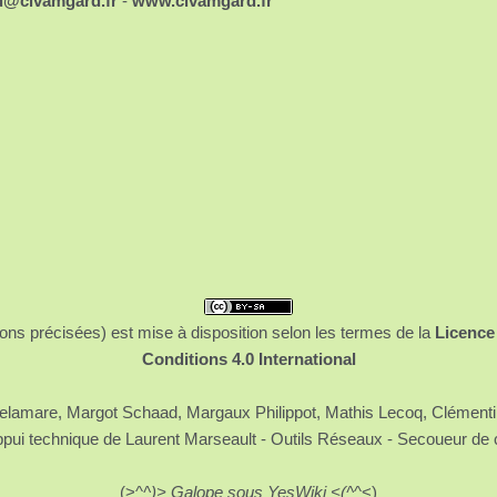
d@civamgard.fr
-
www.civamgard.fr
ons précisées) est mise à disposition selon les termes de la
Licence
Conditions 4.0 International
 Delamare, Margot Schaad, Margaux Philippot, Mathis Lecoq, Clément
ppui technique de Laurent Marseault - Outils Réseaux - Secoueur de 
(>^
^)> Galope sous YesWiki <(^
^<)