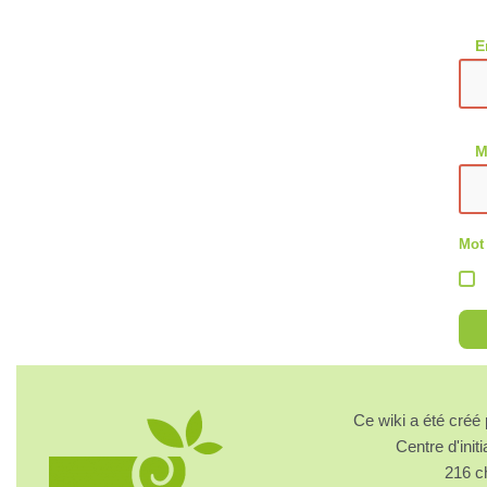
E
M
Mot
Ce wiki a été cré
Centre d'initi
216 