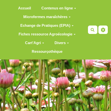
Aller au contenu principal
Accueil
Contenus en ligne
Microfermes maraîchères
Echange de Pratiques (EPIA)
Recherch
Fiches ressource Agroécologie
Cart'Agri
Divers
Ressourçothèque