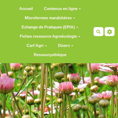
Aller au contenu principal
Accueil
Contenus en ligne
Microfermes maraîchères
Echange de Pratiques (EPIA)
Recherch
Fiches ressource Agroécologie
Cart'Agri
Divers
Ressourçothèque