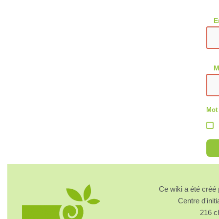
E
M
Mot
Ce wiki a été cré
Centre d'initi
216 