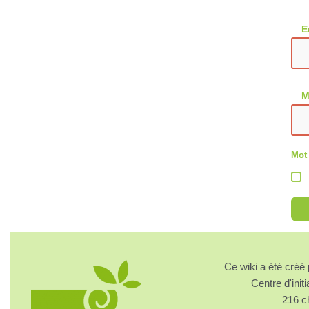
E
M
Mot
Ce wiki a été cré
Centre d'initi
216 