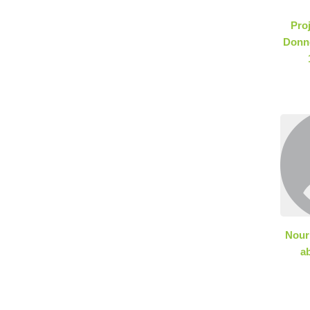
Pro
Donn
Nour
ab