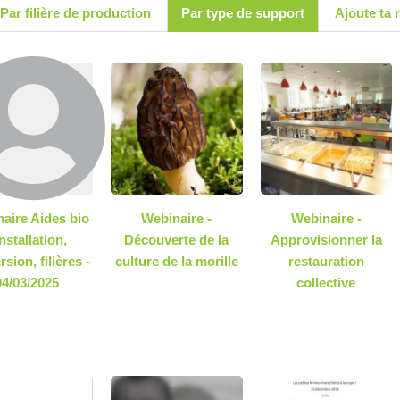
Par filière de production
Par type de support
Ajoute ta 
aire Aides bio
Webinaire -
Webinaire -
installation,
Découverte de la
Approvisionner la
sion, filières -
culture de la morille
restauration
04/03/2025
collective