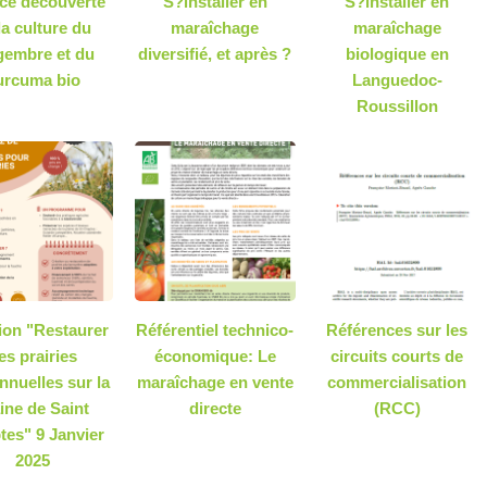
ce découverte
S?installer en
S?installer en
la culture du
maraîchage
maraîchage
gembre et du
diversifié, et après ?
biologique en
urcuma bio
Languedoc-
Roussillon
on "Restaurer
Référentiel technico-
Références sur les
es prairies
économique: Le
circuits courts de
nnuelles sur la
maraîchage en vente
commercialisation
ine de Saint
directe
(RCC)
tes" 9 Janvier
2025