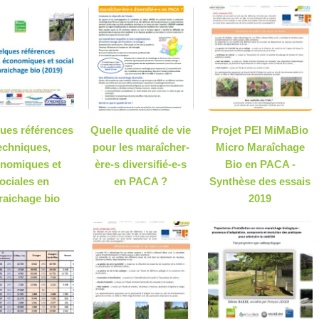
ues références
Quelle qualité de vie
Projet PEI MiMaBio
echniques,
pour les maraîcher-
Micro Maraîchage
nomiques et
ère-s diversifié-e-s
Bio en PACA -
ociales en
en PACA ?
Synthèse des essais
aichage bio
2019