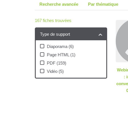
Recherche avancée
Par thématique
167
fiches trouvées
Type de support
Diaporama
(
6
)
Page HTML
(
1
)
PDF
(
159
)
Webin
Vidéo
(
5
)
: 
conver