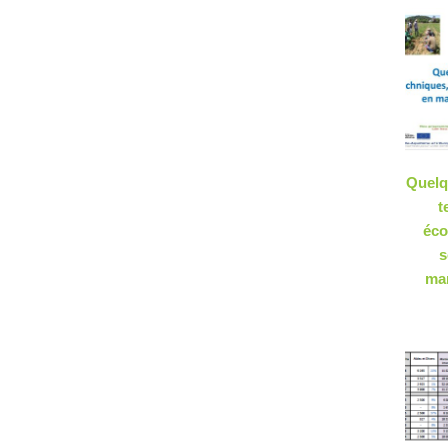
Quelq
t
éco
s
mar