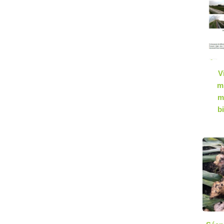
V
m
m
b