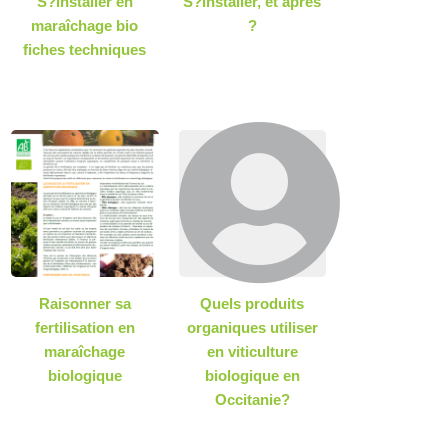
S?installer en
S?installer, et après
maraîchage bio
?
fiches techniques
Raisonner sa
Quels produits
fertilisation en
organiques utiliser
maraîchage
en viticulture
biologique
biologique en
Occitanie?