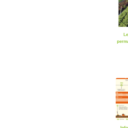
Le
perma
Inf