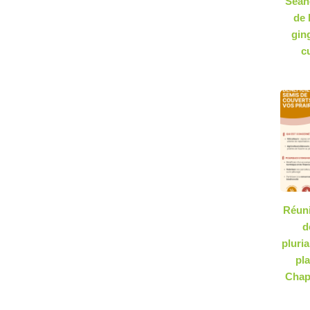
Séan
de 
gin
c
Réuni
d
pluria
pla
Chap