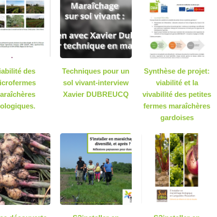
iabilité des
Techniques pour un
Synthèse de projet:
icrofermes
sol vivant-interview
viabilité et la
araîchères
Xavier DUBREUCQ
vivabilité des petites
iologiques.
fermes maraîchères
gardoises