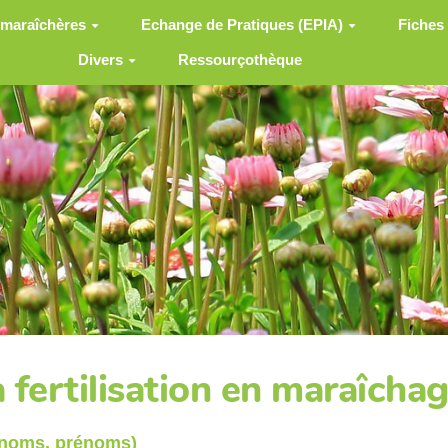
 maraîchères
Echange de Pratiques (EPIA)
Fiches
Divers
Ressourçothèque
 fertilisation en maraîcha
(noms, prénoms)