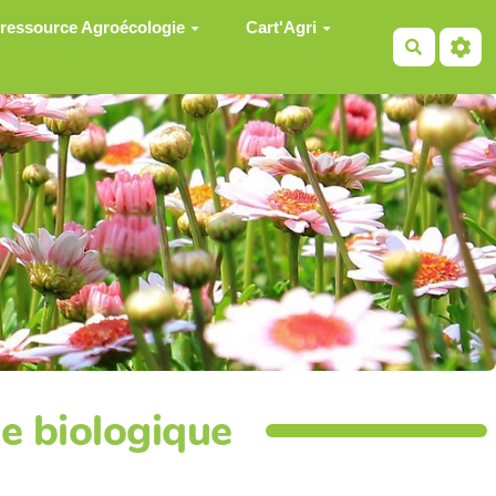
 ressource Agroécologie
Cart'Agri
Recherch
ge biologique