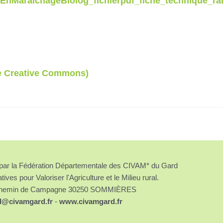
nEnMaraichageBiolog_fichierpdf_fiche_technique_ra
ce Creative Commons)
é par la Fédération Départementale des CIVAM* du Gard
atives pour Valoriser l'Agriculture et le Milieu rural.
chemin de Campagne 30250 SOMMIÈRES
d@civamgard.fr
-
www.civamgard.fr