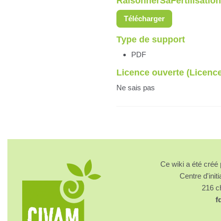
RaisonnerSaFertilisatio
Télécharger
Type de support
PDF
Licence ouverte (Licen
Ne sais pas
Ce wiki a été cré
Centre d'initi
216 
f