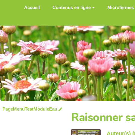
Aller au contenu principal
Accueil
Contenus en ligne
Microfermes
PageMenuTestModuleEau
Raisonner sa
Auteur(s) 