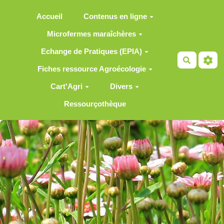
Aller au contenu principal
Accueil
Contenus en ligne
Microfermes maraîchères
Echange de Pratiques (EPIA)
Recherch
Fiches ressource Agroécologie
Cart'Agri
Divers
Ressourçothèque