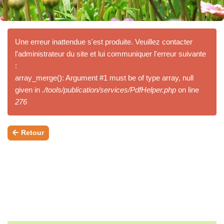
Une erreur inattendue s'est produite. Veuillez contacter
l'administrateur du site et lui communiquer l'erreur suivante
:
array_merge(): Argument #1 must be of type array, null
given in
./tools/publication/services/PdfHelper.php
on line
276
Retour