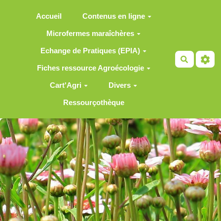
Aller au contenu principal
Accueil
Contenus en ligne
Microfermes maraîchères
Echange de Pratiques (EPIA)
Recherch
Fiches ressource Agroécologie
Cart'Agri
Divers
Ressourçothèque