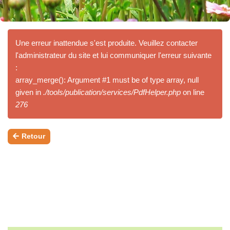
Une erreur inattendue s'est produite. Veuillez contacter
l'administrateur du site et lui communiquer l'erreur suivante
:
array_merge(): Argument #1 must be of type array, null
given in
./tools/publication/services/PdfHelper.php
on line
276
Retour