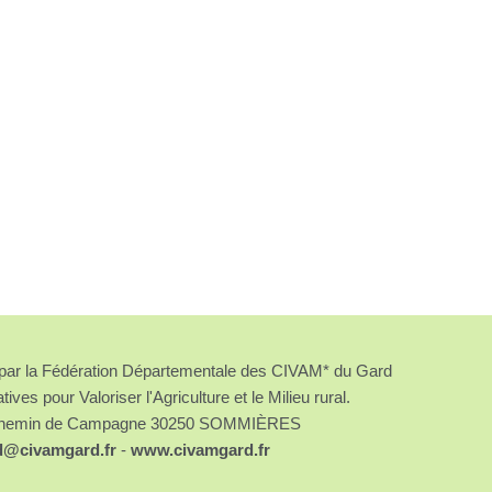
é par la Fédération Départementale des CIVAM* du Gard
atives pour Valoriser l'Agriculture et le Milieu rural.
chemin de Campagne 30250 SOMMIÈRES
d@civamgard.fr
-
www.civamgard.fr