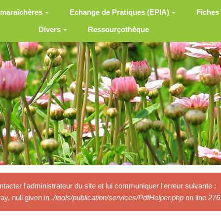
 maraîchères
Echange de Pratiques (EPIA)
Fiches
Divers
Ressourçothèque
ntacter l'administrateur du site et lui communiquer l'erreur suivante :
y, null given in
./tools/publication/services/PdfHelper.php
on line
276