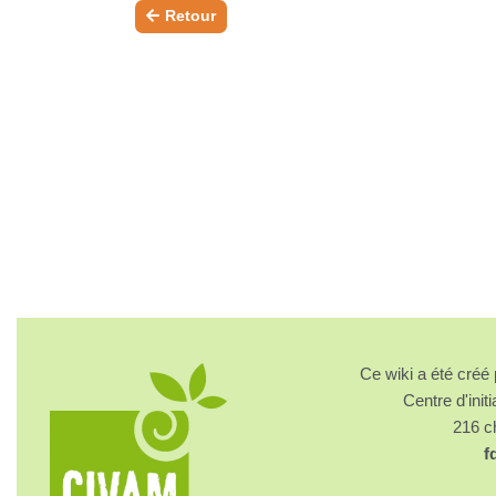
Retour
Ce wiki a été cré
Centre d'initi
216 
f