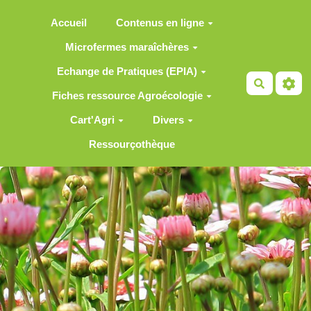
Aller au contenu principal
Accueil
Contenus en ligne
Microfermes maraîchères
Echange de Pratiques (EPIA)
Recherch
Fiches ressource Agroécologie
Cart'Agri
Divers
Ressourçothèque