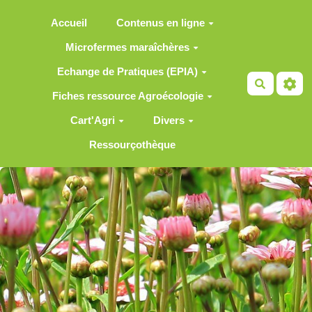
Aller au contenu principal
Accueil
Contenus en ligne
Microfermes maraîchères
Echange de Pratiques (EPIA)
Recherch
Fiches ressource Agroécologie
Cart'Agri
Divers
Ressourçothèque