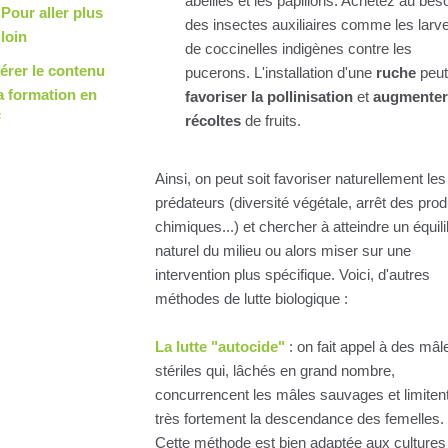
abeilles et les papillons. Achetez au bes
Pour aller plus
des insectes auxiliaires comme les larv
loin
de coccinelles indigènes contre les
érer le contenu
pucerons. L'installation d'une
ruche
peut
a formation en
favoriser la pollinisation
et
augmenter
F
récoltes
de fruits.
Ainsi, on peut soit favoriser naturellement les
prédateurs (diversité végétale, arrêt des prod
chimiques...) et chercher à atteindre un équil
naturel du milieu ou alors miser sur une
intervention plus spécifique. Voici, d'autres
méthodes de lutte biologique :
La lutte "autocide"
: on fait appel à des mâl
stériles qui, lâchés en grand nombre,
concurrencent les mâles sauvages et limiten
très fortement la descendance des femelles.
Cette méthode est bien adaptée aux cultures