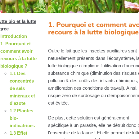
utte bio et la lutte
1. Pourquoi et comment avo
grée
recours à la lutte biologique
Introduction
1. Pourquoi et
Outre le fait que les insectes auxiliaires sont
comment avoir
naturellement présents dans l'écosystème, l
recours à la lutte
lutte biologique n'implique l'utilisation d'aucun
biologique ?
substance chimique (diminution des risques 
1.1 Des
pollution & des coûts des intrants chimiques,
concentrés
amélioration des conditions de travail). Ainsi, 
de sels
risque zéro de surdosage ou d'empoisonnem
minéraux et
est évitée.
d'azote
1.2 Plantes
De plus, cette solution est généralement
bio-
spécifique à un parasite, elle ne détruit donc
indicatrices
l'ensemble de la faune ! Et elle permet de lutt
1.3 Effet