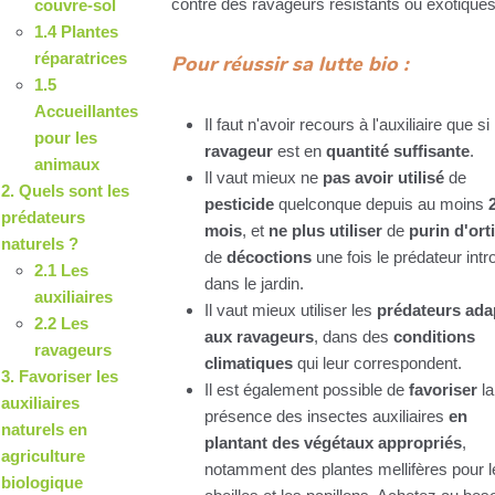
contre des ravageurs résistants ou exotiques
couvre-sol
1.4 Plantes
réparatrices
Pour réussir sa lutte bio :
1.5
Accueillantes
Il faut n'avoir recours à l'auxiliaire que si 
pour les
ravageur
est en
quantité suffisante
.
animaux
Il vaut mieux ne
pas avoir utilisé
de
2. Quels sont les
pesticide
quelconque depuis au moins
prédateurs
mois
, et
ne plus utiliser
de
purin d'ort
naturels ?
de
décoctions
une fois le prédateur intr
2.1 Les
dans le jardin.
auxiliaires
Il vaut mieux utiliser les
prédateurs ada
2.2 Les
aux ravageurs
, dans des
conditions
ravageurs
climatiques
qui leur correspondent.
3. Favoriser les
Il est également possible de
favoriser
la
auxiliaires
présence des insectes auxiliaires
en
naturels en
plantant des végétaux appropriés
,
agriculture
notamment des plantes mellifères pour l
biologique