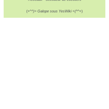
(>^
^)> Galope sous YesWiki <(^
^<)