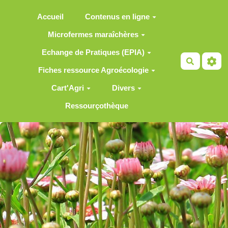
Aller au contenu principal
Accueil
Contenus en ligne
Microfermes maraîchères
Echange de Pratiques (EPIA)
Recherch
Fiches ressource Agroécologie
Cart'Agri
Divers
Ressourçothèque