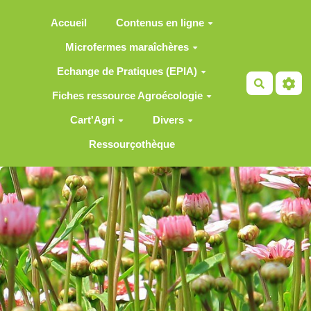
Aller au contenu principal
Accueil
Contenus en ligne
Microfermes maraîchères
Echange de Pratiques (EPIA)
Recherch
Fiches ressource Agroécologie
Cart'Agri
Divers
Ressourçothèque