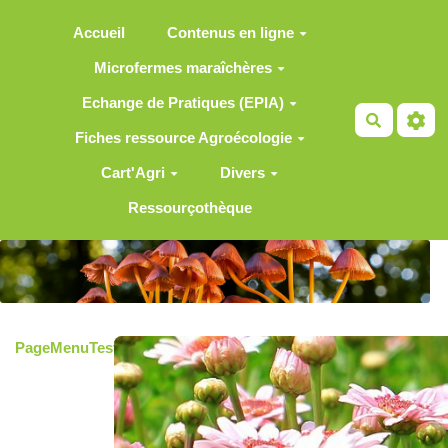
Aller au contenu principal
Accueil
Contenus en ligne
Microfermes maraîchères
Echange de Pratiques (EPIA)
Recherch
Fiches ressource Agroécologie
Cart'Agri
Divers
Ressourçothèque
PageMenuTestModuleEau