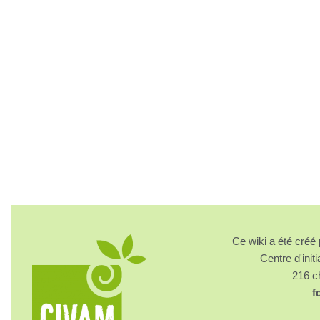
Ce wiki a été cré
Centre d'initi
216 
f