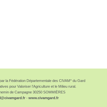
é par la Fédération Départementale des CIVAM* du Gard
atives pour Valoriser l'Agriculture et le Milieu rural.
chemin de Campagne 30250 SOMMIÈRES
d@civamgard.fr
-
www.civamgard.fr