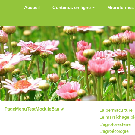
Aller au contenu principal
Accueil
Contenus en ligne
Microfermes
PageMenuTestModuleEau
La permaculture
Le maraîchage bio
L'agroforesterie
L'agroécologie