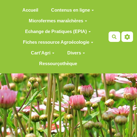
Aller au contenu principal
Accueil
Contenus en ligne
Microfermes maraîchères
Echange de Pratiques (EPIA)
Recherch
Fiches ressource Agroécologie
Cart'Agri
Divers
Ressourçothèque