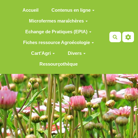
Aller au contenu principal
Accueil
Contenus en ligne
Microfermes maraîchères
Echange de Pratiques (EPIA)
Recherch
Fiches ressource Agroécologie
Cart'Agri
Divers
Ressourçothèque