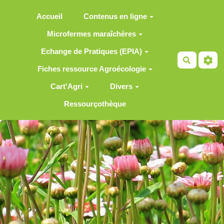
Aller au contenu principal
Accueil
Contenus en ligne
Microfermes maraîchères
Echange de Pratiques (EPIA)
Recherch
Fiches ressource Agroécologie
Cart'Agri
Divers
Ressourçothèque