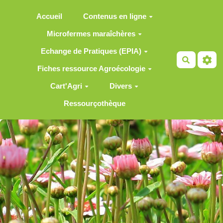
Aller au contenu principal
Accueil
Contenus en ligne
Microfermes maraîchères
Echange de Pratiques (EPIA)
Recherch
Fiches ressource Agroécologie
Cart'Agri
Divers
Ressourçothèque