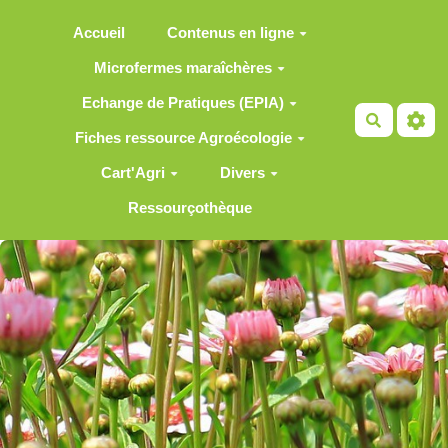
Aller au contenu principal
Accueil
Contenus en ligne
Microfermes maraîchères
Echange de Pratiques (EPIA)
Recherch
Fiches ressource Agroécologie
Cart'Agri
Divers
Ressourçothèque