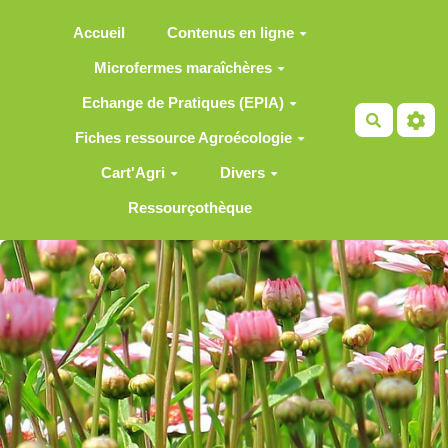
Aller au contenu principal
Accueil
Contenus en ligne
Microfermes maraîchères
Echange de Pratiques (EPIA)
Recherch
Fiches ressource Agroécologie
Cart'Agri
Divers
Ressourçothèque