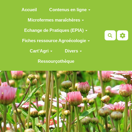
Aller au contenu principal
Accueil
Contenus en ligne
Microfermes maraîchères
Echange de Pratiques (EPIA)
Recherch
Fiches ressource Agroécologie
Cart'Agri
Divers
Ressourçothèque