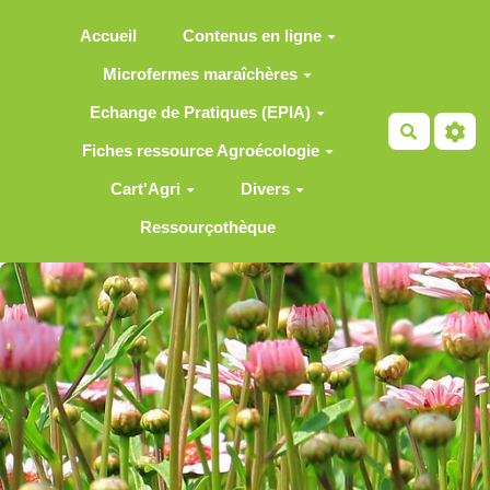
Aller au contenu principal
Accueil
Contenus en ligne
Microfermes maraîchères
Echange de Pratiques (EPIA)
Recherch
Fiches ressource Agroécologie
Cart'Agri
Divers
Ressourçothèque