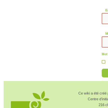
E
M
Mot
Ce wiki a été cré
Centre d'initi
216 