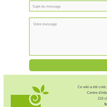
Ce wiki a été cré
Centre d'initi
216 
f