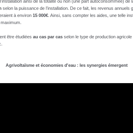
’installation ainsi de la totalité ou non (une part autoconsommée) de 
h
selon la puissance de l’installation. De ce fait, les revenus annuels g
eraient à environ
15 000€
. Ainsi, sans compter les aides, une telle ins
 maximum.
ivent être étudiées
au cas par cas
selon le type de production agricole 
c.
Agrivoltaïsme et économies d'eau : les synergies émergent