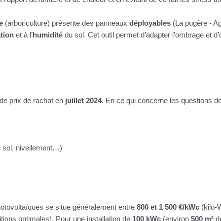
e
(arboriculture) présente des panneaux
déployables
(La pugère - Ag
tion
et à l’
humidité
du sol. Cet outil permet d’adapter l’ombrage et d’o
 de prix de rachat en
juillet 2024
. En ce qui concerne les questions de re
u sol, nivellement…)
photovoltaïques se situe généralement entre
800 et 1 500 €/kWc
(kilo-
tions optimales). Pour une installation de
100 kWc
(environ
500 m²
de