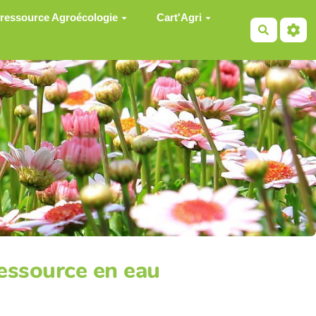
 ressource Agroécologie
Cart'Agri
Recherch
ressource en eau