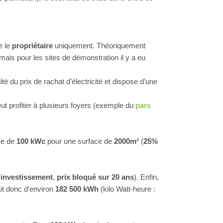
e le
propriétaire
uniquement. Théoriquement
 mais pour les sites de démonstration il y a eu
lité du prix de rachat d’électricité et dispose d’une
eut profiter à plusieurs foyers (exemple du
parc
ce de
100 kWc
pour une surface de
2000m²
(
25%
l’investissement
,
prix bloqué sur 20 ans
). Enfin,
ait donc d'environ
182 500 kWh
(kilo Watt-heure :