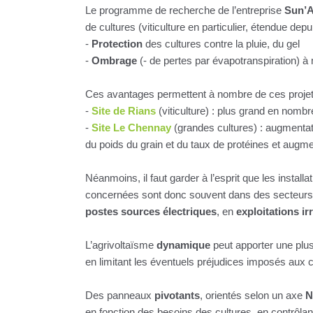
Le programme de recherche de l’entreprise
Sun’A
de cultures (viticulture en particulier, étendue depu
-
Protection
des cultures contre la pluie, du gel
-
Ombrage
(- de pertes par évapotranspiration) 
Ces avantages permettent à nombre de ces projets
-
Site de Rians
(viticulture) : plus grand en nomb
-
Site Le Chennay
(grandes cultures) : augmentat
du poids du grain et du taux de protéines et augme
Néanmoins, il faut garder à l’esprit que les instal
concernées sont donc souvent dans des secteur
postes sources électriques
, en
exploitations ir
L’agrivoltaïsme
dynamique
peut apporter une plus-
en limitant les éventuels préjudices imposés aux c
Des panneaux
pivotants
, orientés selon un axe
N
en fonction des besoins des cultures, en contrôlant