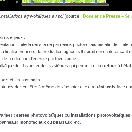
installations agrivoltaïques au sol
(source :
Dossier de Presse – Su
rands enjeux :
mentation limite la densité de panneaux photovoltaïques afin de limiter
 la finalité première de production agricole. Il serait donc intéressant
n de production d’énergie photovoltaïque
rivoltaïque doit favoriser des systèmes qui permettent un
retour à l’état 
 sols et les paysages
oltaïques doivent être à même de s’adapter et d’être
résilients
face aux
variées :
serres photovoltaïques
ou
installations photovoltaïques
 panneaux
monofaciaux
ou
bifaciaux
, etc.