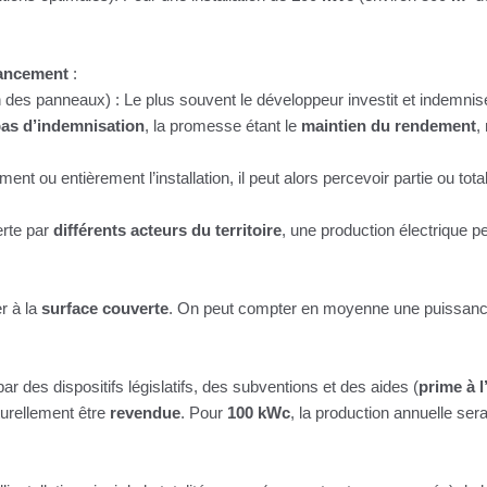
nancement
:
on des panneaux) : Le plus souvent le développeur investit et indemnis
as d’indemnisation
, la promesse étant le
maintien du rendement
,
ement ou entièrement l’installation, il peut alors percevoir partie ou tota
erte par
différents acteurs du territoire
, une production électrique p
er à la
surface couverte
. On peut compter en moyenne une puissan
par des dispositifs législatifs, des subventions et des aides (
prime à 
aturellement être
revendue
. Pour
100 kWc
, la production annuelle ser