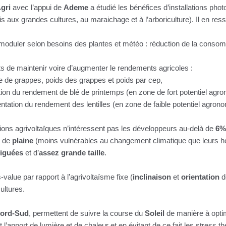
gri
avec l’appui de
Ademe
a étudié les bénéfices d’installations pho
is aux grandes cultures, au maraichage et à l’arboriculture). Il en ress
à moduler selon besoins des plantes et météo : réduction de la conso
 de maintenir voire d’augmenter le rendements agricoles :
re de grappes, poids des grappes et poids par cep,
ion du rendement de blé de printemps (en zone de fort potentiel agr
ntation du rendement des lentilles (en zone de faible potentiel agrono
lations agrivoltaïques n’intéressent pas les développeurs au-delà de
6%
s de
plaine
(moins vulnérables au changement climatique que leurs 
riguées
et d’
assez grande taille
.
value par rapport à l’agrivoltaïsme fixe (
inclinaison
et
orientation
d
ultures.
ord-Sud
, permettent de suivre la course du
Soleil
de manière à optim
 l’apport de lumière et de chaleur et en évitant de ce fait les stress 