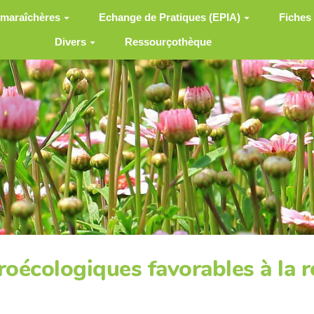
 maraîchères
Echange de Pratiques (EPIA)
Fiches
Divers
Ressourçothèque
roécologiques favorables à la 