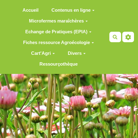
Aller au contenu principal
Accueil
Contenus en ligne
Microfermes maraîchères
Echange de Pratiques (EPIA)
Recherch
Fiches ressource Agroécologie
Cart'Agri
Divers
Ressourçothèque