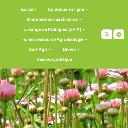
Aller au contenu principal
Accueil
Contenus en ligne
Microfermes maraîchères
Echange de Pratiques (EPIA)
Recherch
Fiches ressource Agroécologie
Cart'Agri
Divers
Ressourçothèque