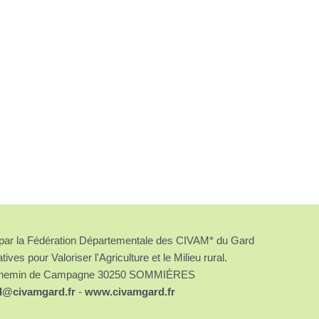
é par la Fédération Départementale des CIVAM* du Gard
atives pour Valoriser l'Agriculture et le Milieu rural.
chemin de Campagne 30250 SOMMIÈRES
d@civamgard.fr
-
www.civamgard.fr