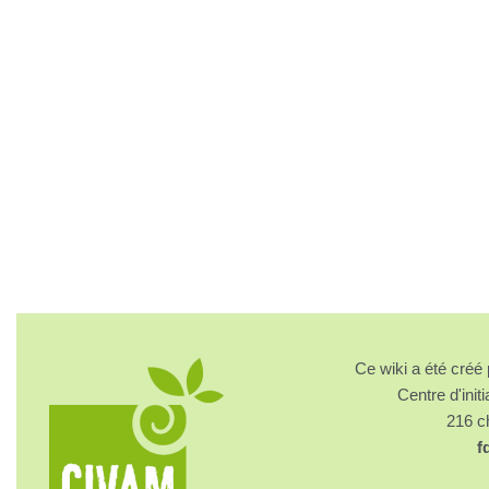
Ce wiki a été cré
Centre d'initi
216 
f