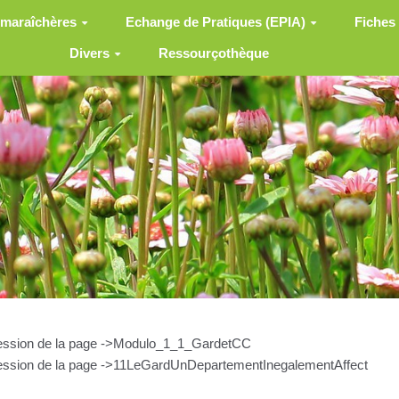
 maraîchères
Echange de Pratiques (EPIA)
Fiches
Divers
Ressourçothèque
pression de la page ->Modulo_1_1_GardetCC
pression de la page ->11LeGardUnDepartementInegalementAffect