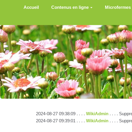
Aller au contenu principal
Accueil
Contenus en ligne
Microfermes
2024-08-27 09:38:09 . . . .
WikiAdmin
. . . . Sup
2024-08-27 09:39:01 . . . .
WikiAdmin
. . . . Sup