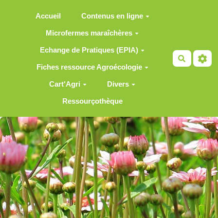
Aller au contenu principal
Accueil
Contenus en ligne
Microfermes maraîchères
Echange de Pratiques (EPIA)
Recherch
Fiches ressource Agroécologie
Cart'Agri
Divers
Ressourçothèque